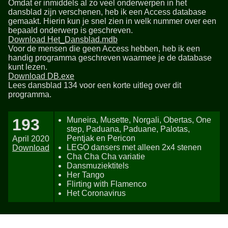
Omdat er inmiddels al zo veel onderwerpen in het
dansblad zijn verschenen, heb ik een Access database
gemaakt. Hierin kun je snel zien in welk nummer over een
bepaald onderwerp is geschreven.
Download Het_Dansblad.mdb
Voor de mensen die geen Access hebben, heb ik een
handig programma geschreven waarmee je de database
kunt lezen.
Download DB.exe
Lees dansblad 134 voor een korte uitleg over dit
programma.
193
Muneira, Musette, Norgali, Obertas, One
step, Paduana, Paduane, Palotas,
Pentjak en Pericon
April 2020
LEGO dansers met alleen 2x4 stenen
Download
Cha Cha Cha variatie
Dansmuziektitels
Her Tango
Flirting with Flamenco
Het Coronavirus