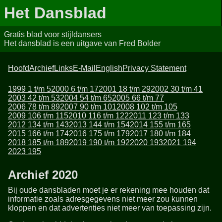
Het Dansblad
Gratis blad voor stijldansers
Het dansblad is een uitgave van Fred Bolder
Hoofd
Archief
Links
E-Mail
English
Privacy Statement
1999 1 t/m 5
2000 6 t/m 17
2001 18 t/m 29
2002 30 t/m 41
2003 42 t/m 53
2004 54 t/m 65
2005 66 t/m 77
2006 78 t/m 89
2007 90 t/m 101
2008 102 t/m 105
2009 106 t/m 115
2010 116 t/m 122
2011 123 t/m 133
2012 134 t/m 143
2013 144 t/m 154
2014 155 t/m 165
2015 166 t/m 174
2016 175 t/m 179
2017 180 t/m 184
2018 185 t/m 189
2019 190 t/m 192
2020 193
2021 194
2023 195
Archief 2020
Bij oude dansbladen moet je er rekening mee houden dat
informatie zoals adresgegevens niet meer zou kunnen
kloppen en dat advertenties niet meer van toepassing zijn.